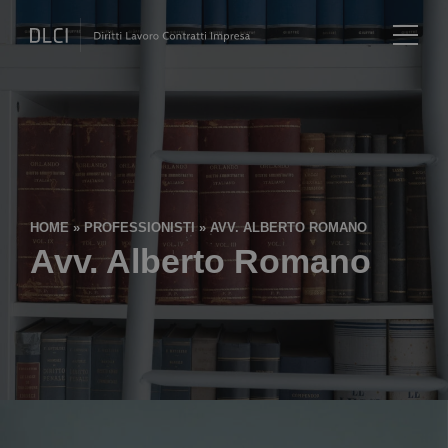
HOME
»
PROFESSIONISTI
»
AVV. ALBERTO ROMANO
Avv. Alberto Romano