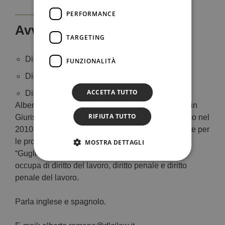
PERFORMANCE
PROFESSIONISTI
Avv. Alberto Romano
TARGETING
Diritto del lavoro
FUNZIONALITÀ
Diritto civile
ACCETTA TUTTO
Diritto penale
Alberto Romano è avvocato dal 2014. Laureatosi in
RIFIUTA TUTTO
Giurisprudenza con lode nell’Università di Palermo nel
2010, ha conseguito il Diploma di specializzazione per
le professioni legali nell’Università degli Studi
MOSTRA DETTAGLI
“Guglielmo Marconi” di Roma nell’anno 2013. Si
occupa di diritto del lavoro, diritto penale e diritto
penale del lavoro.
Parla inglese e spagnolo.