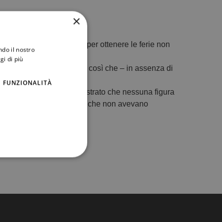
×
roposta da due dirigenti per ottenere le ferie non
ndo il nostro
gi di più
zioni dell’orario di lavoro così che – in assenza di
FUNZIONALITÀ
uttoria espletata aveva dimostrato che nessuna figura
abile agli stessi dirigenti, che non avevano
cilaw.it
.