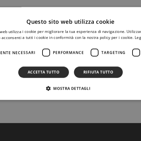
Questo sito web utilizza cookie
le DLCI
ha assistito un’azienda di trasporto urbano nell’azione p
web utilizza i cookie per migliorare la tua esperienza di navigazione. Utilizza
 acconsenti a tutti i cookie in conformità con la nostra policy per i cookie.
Leg
 personale direttivo è escluso dalla disciplina legale delle limita
tto individuale) – non può parlarsi di normale orario di lavoro.
ENTE NECESSARI
PERFORMANCE
TARGETING
, chiarendo che i lavoratori rivestivano un ruolo apicale e l’istr
l godimento delle ferie. Il mancato godimento era pertanto imput
ACCETTA TUTTO
RIFIUTA TUTTO
ttivi o di specifiche esigenze aziendali.
DLCI
al n.
091.6811454
o puoi scrivere all’
e-mail
segreteria@dl
MOSTRA DETTAGLI