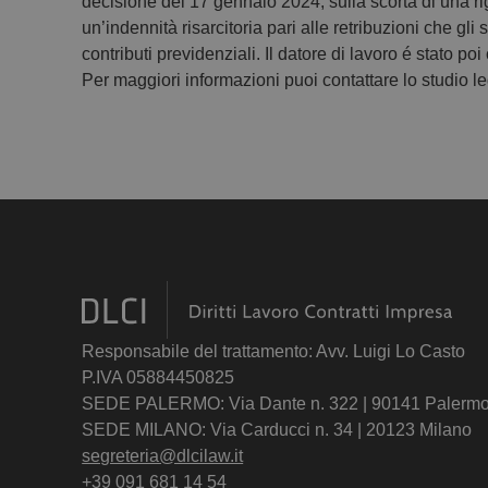
decisione del 17 gennaio 2024, sulla scorta di una r
un’indennità risarcitoria pari alle retribuzioni che gl
contributi previdenziali. Il datore di lavoro é stato po
Per maggiori informazioni puoi contattare lo studio l
Responsabile del trattamento: Avv. Luigi Lo Casto
P.IVA 05884450825
SEDE PALERMO: Via Dante n. 322 | 90141 Palerm
SEDE MILANO: Via Carducci n. 34 | 20123 Milano
segreteria@dlcilaw.it
+39 091 681 14 54