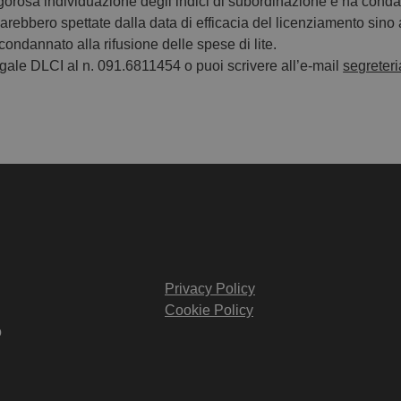
igorosa individuazione degli indici di subordinazione e ha conda
i sarebbero spettate dalla data di efficacia del licenziamento sino
i condannato alla rifusione delle spese di lite.
egale DLCI al n. 091.6811454 o puoi scrivere all’e-mail
segreteri
Privacy Policy
Cookie Policy
o