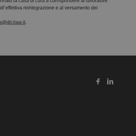
nnato la casa di cura a corrispondere al lavoratore
 all’effettiva reintegrazione e al versamento dei
a@dlcilaw.it
.