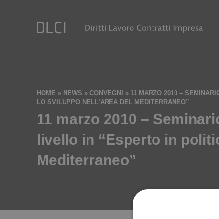
HOME
»
NEWS
»
CONVEGNI
»
11 MARZO 2010 – SEMINARI
LO SVILUPPO NELL’AREA DEL MEDITERRANEO”
11 marzo 2010 – Seminario
livello in “Esperto in polit
Mediterraneo”