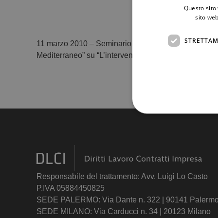
Questo sito 
sito web
STRETTAM
11 marzo 2010 – Seminario Università di Palermo – DEMS
Mediterraneo” su “L’intervento pubblico e privato nel
Responsabile del trattamento: Avv. Luigi Lo Casto
P.IVA 05884450825
SEDE PALERMO: Via Dante n. 322 | 90141 Palerm
SEDE MILANO: Via Carducci n. 34 | 20123 Milano