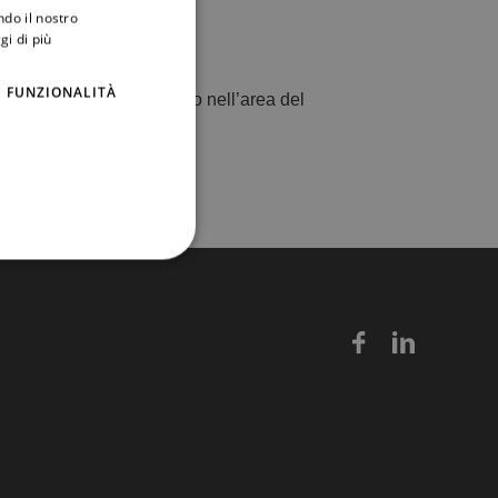
ndo il nostro
gi di più
FUNZIONALITÀ
 la legalità e lo sviluppo nell’area del