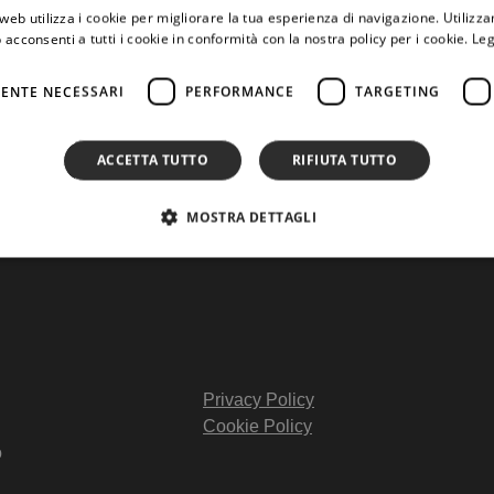
web utilizza i cookie per migliorare la tua esperienza di navigazione. Utilizza
 acconsenti a tutti i cookie in conformità con la nostra policy per i cookie.
Leg
ENTE NECESSARI
PERFORMANCE
TARGETING
 nell’ambito del Master di I livello in “Esperto in politiche per
 mercato del lavoro”.
ACCETTA TUTTO
RIFIUTA TUTTO
MOSTRA DETTAGLI
Privacy Policy
Cookie Policy
o