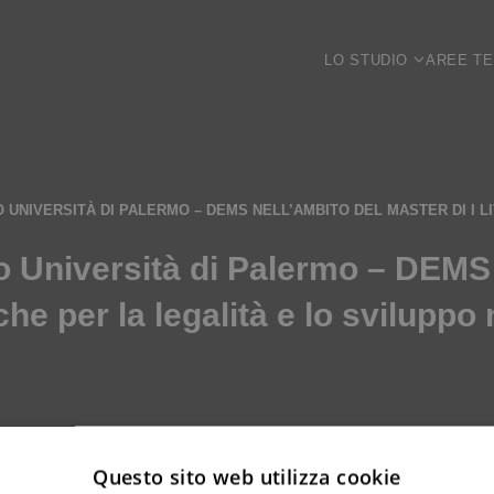
LO STUDIO
AREE T
O UNIVERSITÀ DI PALERMO – DEMS NELL’AMBITO DEL MASTER DI I L
 Università di Palermo – DEMS n
iche per la legalità e lo sviluppo 
Questo sito web utilizza cookie