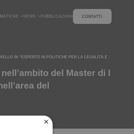
EMATICHE
NEWS
PUBBLICAZIONI
CONTATTI
IVELLO IN “ESPERTO IN POLITICHE PER LA LEGALITÀ E
ell’ambito del Master di I
nell’area del
×