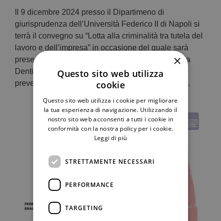
Il 9 dicembre 2024 presso il Dipartimeno di
giurisprudenza dell’Università Federico II di Napoli si
terrà il convegno su “Lotta alla criminalità tra tutela del
lavoro e dell’impresa” in occasione del quale sarà
×
presentato il libro del nostro partner Lorenzo Maria
Dentici dal titolo “Lavoro e tutele nel sistema di
Questo sito web utilizza
cookie
prevenzione antimafia, Giappichelli, Torino, 2024”.
Questo sito web utilizza i cookie per migliorare
la tua esperienza di navigazione. Utilizzando il
nostro sito web acconsenti a tutti i cookie in
conformità con la nostra policy per i cookie.
Leggi di più
STRETTAMENTE NECESSARI
PERFORMANCE
TARGETING