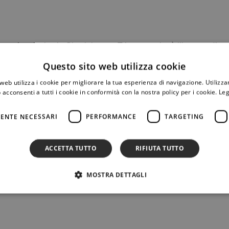
o regionale, in via Giustiniano, a Trieste, ospiterà l’incontro “L
a Dentici, avvocato e professore aggregato di Diritto del lavoro
Questo sito web utilizza cookie
ella Procura della Repubblica di Trieste con l’incarico di procur
web utilizza i cookie per migliorare la tua esperienza di navigazione. Utilizza
 acconsenti a tutti i cookie in conformità con la nostra policy per i cookie.
Leg
l’Osservatorio regionale antimafia (Ora); Silvia Bolognini, diret
 tirocini. A coordinare è stata chiamata Anna Zilli, docente de
ENTE NECESSARI
PERFORMANCE
TARGETING
 è rivolto principalmente agli studenti del Disg. È prevista comunq
ACCETTA TUTTO
RIFIUTA TUTTO
remoto.
MOSTRA DETTAGLI