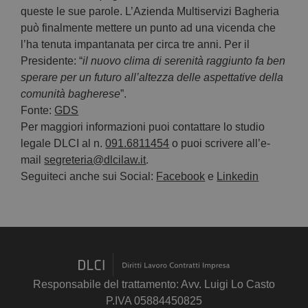
queste le sue parole. L’Azienda Multiservizi Bagheria
può finalmente mettere un punto ad una vicenda che
l’ha tenuta impantanata per circa tre anni. Per il
Presidente: “
il nuovo clima di serenità raggiunto fa ben
sperare per un futuro all’altezza delle aspettative della
comunità bagherese
”.
Fonte:
GDS
Per maggiori informazioni puoi contattare lo studio
legale DLCI al n.
091.6811454
o puoi scrivere all’e-
mail
segreteria@dlcilaw.it
.
Seguiteci anche sui Social:
Facebook
e
Linkedin
Responsabile del trattamento: Avv. Luigi Lo Casto
P.IVA 05884450825