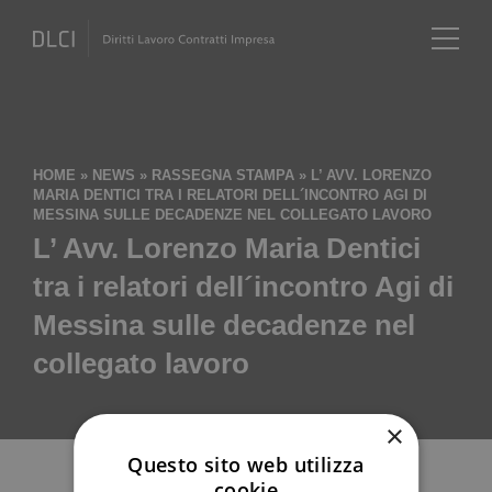
HOME
»
NEWS
»
RASSEGNA STAMPA
»
L’ AVV. LORENZO
MARIA DENTICI TRA I RELATORI DELL´INCONTRO AGI DI
MESSINA SULLE DECADENZE NEL COLLEGATO LAVORO
L’ Avv. Lorenzo Maria Dentici
tra i relatori dell´incontro Agi di
Messina sulle decadenze nel
collegato lavoro
×
Questo sito web utilizza
cookie