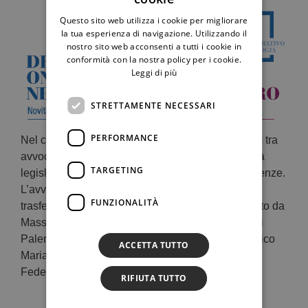
Questo sito web utilizza i cookie per migliorare
la tua esperienza di navigazione. Utilizzando il
nostro sito web acconsenti a tutti i cookie in
conformità con la nostra policy per i cookie.
Leggi di più
STRETTAMENTE NECESSARI
PERFORMANCE
Nel convegno saranno esaminate, in un confronto tra
avvocati, docenti universitari e magistrati, le novità
TARGETING
legislative e giurisprudenziali in materia di decadenze.
L’avv. Dentici interverrà sul tema “Decadenza e
FUNZIONALITÀ
trasferimento d’azienda”. L’incontro sarà coordinato da
Massimiliano Marinelli, ordinario nell’Università di
Palermo e le conclusioni verranno tratte da Federico
ACCETTA TUTTO
Maria Putaturo Donati, associato nell’Università
Federico II di Napoli.
RIFIUTA TUTTO