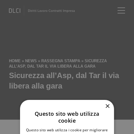
HOME
»
NEWS
»
RASSEGNA STAMPA
»
SICUREZZA
ALL’ASP, DAL TAR IL VIA LIBERA ALLA GARA
Sicurezza all’Asp, dal Tar il via
libera alla gara
×
Questo sito web utilizza
cookie
Questo sito web utilizza i cookie per migliorare