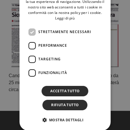
la tua esperienza di navigazione. Utilizzando il
nostro sito web acconsenti a tutti i cookie in
conformità con la nostra policy per i cookie.
Leggi di più
STRETTAMENTE NECESSARI
PERFORMANCE
TARGETING
FUNZIONALITÀ
Candela, manager dell’azienda, cancellò l’appalto da
25 milioni e avviò un nuovo iter. Ora il servizio costerà
circa 7 milioni.
ACCETTA TUTTO
RIFIUTA TUTTO
MOSTRA DETTAGLI