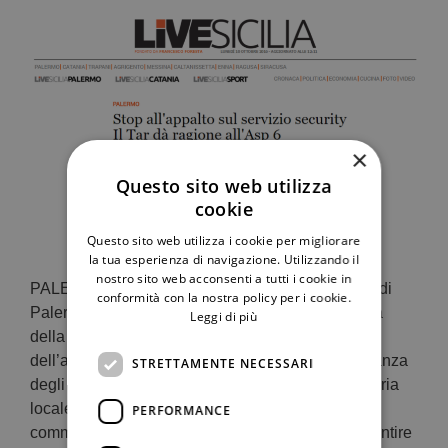
×
Questo sito web utilizza
cookie
Questo sito web utilizza i cookie per migliorare
la tua esperienza di navigazione. Utilizzando il
nostro sito web acconsenti a tutti i cookie in
PALERMO – I giudici della prima sezione del Tar di
conformità con la nostra policy per i cookie.
Palermo hanno respinto la richiesta di sospensiva
Leggi di più
della Ksm che contestava l’aggiudicazione
dell’appalto per il servizio di sicurezza e sorveglianza
STRETTAMENTE NECESSARI
degli ospedali e delle strutture dell’azienda sanitaria
locale 6. Era una delle gare revocate dal nuovo
PERFORMANCE
commissario dell’Asp 6 Antonio Candela per garantire