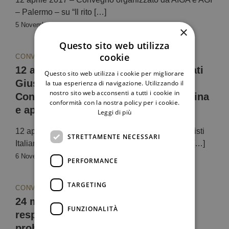
– Palermo – su “Il rito […]
5 Novembre 2024
×
Questo sito web utilizza
cookie
CONVEGNI
12 aprile 2017 – Associazione Avvocati
Questo sito web utilizza i cookie per migliorare
Giuslavoristi Italiani – Palermo –
la tua esperienza di navigazione. Utilizzando il
nostro sito web acconsenti a tutti i cookie in
Convegno su “Il rito Fornero: disciplina
conformità con la nostra policy per i cookie.
e applicazioni giurisprudenziali”
Leggi di più
12 aprile 2017 – Associazione Avvocati Giuslavoristi
STRETTAMENTE NECESSARI
Italiani – Palermo – Convegno su “Il rito Fornero: […]
6 Novembre 2024
PERFORMANCE
TARGETING
CONVEGNI
24 marzo 2017 – Convegno su La
FUNZIONALITÀ
responsabilità solidale negli appalti:
problemi e prospettive